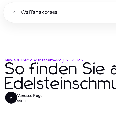
Waffenexpress
W
News & Media Publishers
-
May 31, 2023
So finden Sie 
Edelsteinschm
Vanessa Page
V
admin