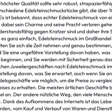
höchster Qualität sollte sehr robust, strapazierfähi
rschiedene Edelsteinschmuckstücke gibt, die über 
s ist bekannt, dass echter Edelsteinschmuck von e
 dabei sein Charme und seine Pracht verloren gehe
widerstandsfähig gegen Kratzer sind und daher ihre
 es ganz einfach, Edelsteinschmuck im Großhandel z
llten Sie sich die Zeit nehmen und genau bestimme
Sie eine ungefähre Vorstellung davon haben, was Si
 beginnen, und Sie werden mit Sicherheit genau das 
tlichen Juweliergeschäften nach Edelsteinschmuck 
rstellung davon, was Sie erwartet, auch wenn Sie 
delsgeschäfte wie möglich, um die Preise zu vergle
ises zu erhalten. Die meisten örtlichen Geschäfte 
l an. Der andere nützliche Weg, den viele Mensch
ine. Dank des Aufkommens des Internets ist das Leb
den, vom Kauf und Verkauf von Waren und Dienstle