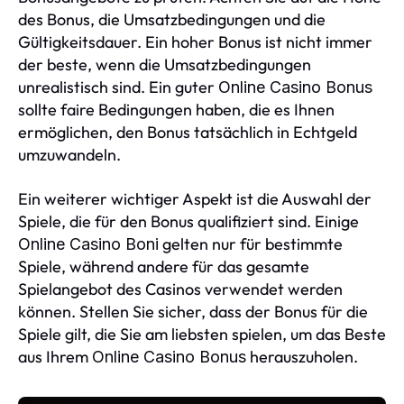
des Bonus, die Umsatzbedingungen und die
Gültigkeitsdauer. Ein hoher Bonus ist nicht immer
der beste, wenn die Umsatzbedingungen
unrealistisch sind. Ein guter
Online Casino Bonus
sollte faire Bedingungen haben, die es Ihnen
ermöglichen, den Bonus tatsächlich in Echtgeld
umzuwandeln.
Ein weiterer wichtiger Aspekt ist die Auswahl der
Spiele, die für den Bonus qualifiziert sind. Einige
gelten nur für bestimmte
Online Casino Boni
Spiele, während andere für das gesamte
Spielangebot des Casinos verwendet werden
können. Stellen Sie sicher, dass der Bonus für die
Spiele gilt, die Sie am liebsten spielen, um das Beste
aus Ihrem
herauszuholen.
Online Casino Bonus