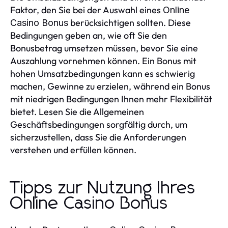
Faktor, den Sie bei der Auswahl eines
Online
berücksichtigen sollten. Diese
Casino Bonus
Bedingungen geben an, wie oft Sie den
Bonusbetrag umsetzen müssen, bevor Sie eine
Auszahlung vornehmen können. Ein Bonus mit
hohen Umsatzbedingungen kann es schwierig
machen, Gewinne zu erzielen, während ein Bonus
mit niedrigen Bedingungen Ihnen mehr Flexibilität
bietet. Lesen Sie die Allgemeinen
Geschäftsbedingungen sorgfältig durch, um
sicherzustellen, dass Sie die Anforderungen
verstehen und erfüllen können.
Tipps zur Nutzung Ihres
Online Casino Bonus