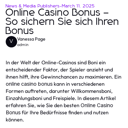
News & Media Publishers
-
March 11, 2025
Online Casino Bonus –
So sichern Sie sich Ihren
Bonus
Vanessa Page
V
admin
In der Welt der Online-Casinos sind Boni ein
entscheidender Faktor, der Spieler anzieht und
ihnen hilft, ihre Gewinnchancen zu maximieren. Ein
kann in verschiedenen
online casino bonus
Formen auftreten, darunter Willkommensboni,
Einzahlungsboni und Freispiele. In diesem Artikel
erfahren Sie, wie Sie den besten
Online Casino
für Ihre Bedürfnisse finden und nutzen
Bonus
können.