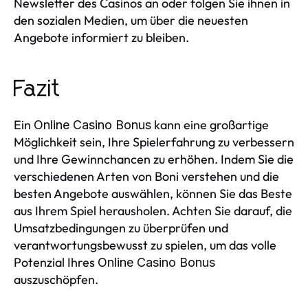
Newsletter des Casinos an oder folgen Sie ihnen in
den sozialen Medien, um über die neuesten
Angebote informiert zu bleiben.
Fazit
Ein
kann eine großartige
Online Casino Bonus
Möglichkeit sein, Ihre Spielerfahrung zu verbessern
und Ihre Gewinnchancen zu erhöhen. Indem Sie die
verschiedenen Arten von Boni verstehen und die
besten Angebote auswählen, können Sie das Beste
aus Ihrem Spiel herausholen. Achten Sie darauf, die
Umsatzbedingungen zu überprüfen und
verantwortungsbewusst zu spielen, um das volle
Potenzial Ihres
Online Casino Bonus
auszuschöpfen.