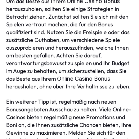
Um das Beste aus Ihrem
Online Casino Bonus
herauszuholen, sollten Sie einige Strategien in
Betracht ziehen. Zunächst sollten Sie sich mit den
Spielen vertraut machen, die für den Bonus
qualifiziert sind. Nutzen Sie die Freispiele oder das
zusätzliche Guthaben, um verschiedene Spiele
auszuprobieren und herauszufinden, welche Ihnen
am besten gefallen. Achten Sie darauf,
verantwortungsbewusst zu spielen und Ihr Budget
im Auge zu behalten, um sicherzustellen, dass Sie
das Beste aus Ihrem
Online Casino Bonus
herausholen, ohne über Ihre Verhältnisse zu leben.
Ein weiterer Tipp ist, regelmäßig nach neuen
Bonusangeboten Ausschau zu halten. Viele Online-
Casinos bieten regelmäßig neue Promotions und
Boni an, die Ihnen zusätzliche Chancen bieten, Ihre
Gewinne zu maximieren. Melden Sie sich für den