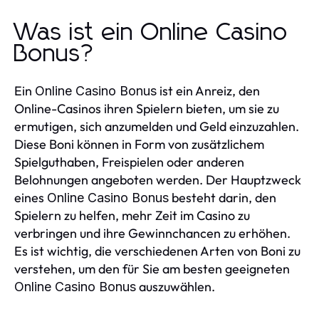
Was ist ein Online Casino
Bonus?
Ein
ist ein Anreiz, den
Online Casino Bonus
Online-Casinos ihren Spielern bieten, um sie zu
ermutigen, sich anzumelden und Geld einzuzahlen.
Diese Boni können in Form von zusätzlichem
Spielguthaben, Freispielen oder anderen
Belohnungen angeboten werden. Der Hauptzweck
eines
besteht darin, den
Online Casino Bonus
Spielern zu helfen, mehr Zeit im Casino zu
verbringen und ihre Gewinnchancen zu erhöhen.
Es ist wichtig, die verschiedenen Arten von Boni zu
verstehen, um den für Sie am besten geeigneten
auszuwählen.
Online Casino Bonus