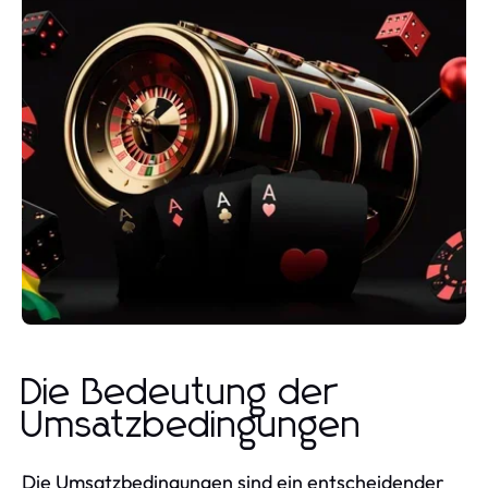
Die Bedeutung der
Umsatzbedingungen
Die Umsatzbedingungen sind ein entscheidender