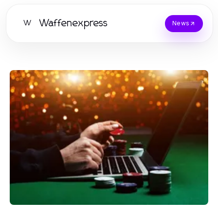
Waffenexpress
W
News