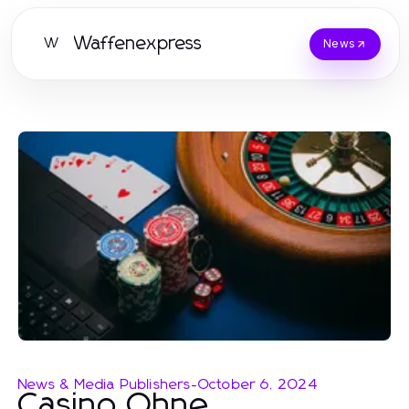
Waffenexpress
W
News
News & Media Publishers
-
October 6, 2024
Casino Ohne