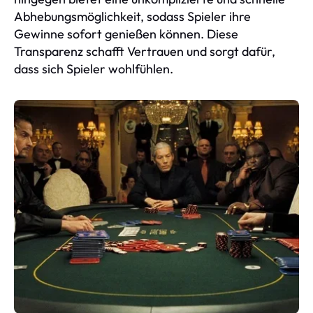
Abhebungsmöglichkeit, sodass Spieler ihre
Gewinne sofort genießen können. Diese
Transparenz schafft Vertrauen und sorgt dafür,
dass sich Spieler wohlfühlen.