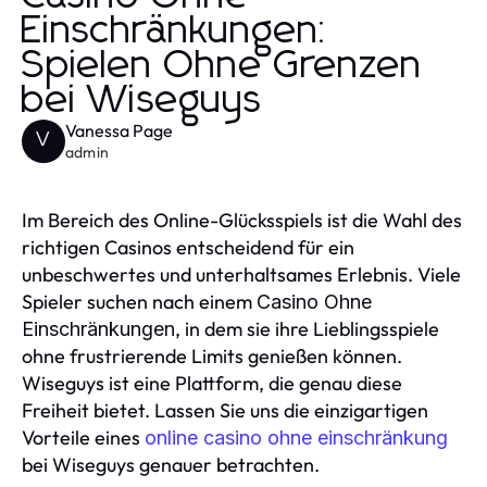
Einschränkungen:
Spielen Ohne Grenzen
bei Wiseguys
Vanessa Page
V
admin
Im Bereich des Online-Glücksspiels ist die Wahl des
richtigen Casinos entscheidend für ein
unbeschwertes und unterhaltsames Erlebnis. Viele
Spieler suchen nach einem
Casino Ohne
, in dem sie ihre Lieblingsspiele
Einschränkungen
ohne frustrierende Limits genießen können.
Wiseguys ist eine Plattform, die genau diese
Freiheit bietet. Lassen Sie uns die einzigartigen
Vorteile eines
online casino ohne einschränkung
bei Wiseguys genauer betrachten.