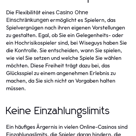
Die Flexibilität eines
Casino Ohne
ermöglicht es Spielern, das
Einschränkungen
Spielvergnügen nach ihren eigenen Vorstellungen
zu gestalten. Egal, ob Sie ein Gelegenheits- oder
ein Hochrisikospieler sind, bei Wiseguys haben Sie
die Kontrolle. Sie entscheiden, wann Sie spielen,
wie viel Sie setzen und welche Spiele Sie wählen
möchten. Diese Freiheit trägt dazu bei, das
Glücksspiel zu einem angenehmen Erlebnis zu
machen, da Sie sich nicht an Vorgaben halten
müssen.
Keine Einzahlungslimits
Ein häufiges Ärgernis in vielen Online-Casinos sind
Einzahlungslimits, die Spieler daran hindern, die