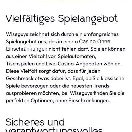
Vielfältiges Spielangebot
Wiseguys zeichnet sich durch ein umfangreiches
Spielangebot aus, das in einem
Casino Ohne
nicht fehlen darf. Spieler können
Einschränkungen
aus einer Vielzahl von Spielautomaten,
Tischspielen und Live-Casino-Angeboten wählen.
Diese Vielfalt sorgt dafür, dass für jeden
Geschmack etwas dabei ist. Egal, ob Sie klassische
Spiele bevorzugen oder die neuesten Trends
ausprobieren möchten, bei Wiseguys finden Sie die
perfekten Optionen, ohne Einschränkungen.
Sicheres und
verantwortungsvolles