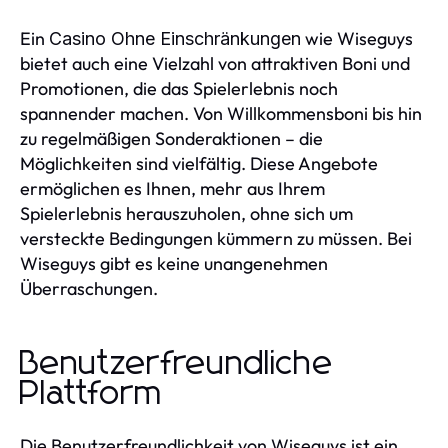
Ein
wie Wiseguys
Casino Ohne Einschränkungen
bietet auch eine Vielzahl von attraktiven Boni und
Promotionen, die das Spielerlebnis noch
spannender machen. Von Willkommensboni bis hin
zu regelmäßigen Sonderaktionen – die
Möglichkeiten sind vielfältig. Diese Angebote
ermöglichen es Ihnen, mehr aus Ihrem
Spielerlebnis herauszuholen, ohne sich um
versteckte Bedingungen kümmern zu müssen. Bei
Wiseguys gibt es keine unangenehmen
Überraschungen.
Benutzerfreundliche
Plattform
Die Benutzerfreundlichkeit von Wiseguys ist ein