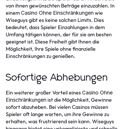
von ihnen gewünschten Beträge einzuzahlen. In
einem
wie
Casino Ohne Einschränkungen
Wiseguys gibt es keine solchen Limits. Dies
bedeutet, dass Spieler Einzahlungen in dem
Umfang tätigen können, der für sie am besten
geeignet ist. Diese Freiheit gibt Ihnen die
Möglichkeit, Ihre Spiele ohne finanzielle
Einschränkungen zu genießen.
Sofortige Abhebungen
Ein weiterer großer Vorteil eines
Casino Ohne
ist die Möglichkeit, Gewinne
Einschränkungen
sofort abzuheben. Bei vielen Casinos müssen
Spieler oft lange warten, um ihre Gewinne zu
erhalten, was frustrierend sein kann. Wiseguys
hingegen bietet eine unkomplizierte und schnelle