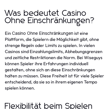
Was bedeutet Casino
Ohne Einschränkungen?
Ein
ist eine
Casino Ohne Einschränkungen
Plattform, die Spielern die Möglichkeit gibt, ohne
strenge Regeln oder Limits zu spielen. In vielen
Casinos sind Einzahlungslimits, Abhebungsgrenzen
und zeitliche Restriktionen die Norm. Bei Wiseguys
können Spieler ihre Erfahrungen individuell
gestalten, ohne sich an diese Einschränkungen
halten zu müssen. Diese Freiheit ist für viele Spieler
entscheidend, da sie so in ihrem eigenen Tempo
spielen können.
Flexibilität beim Spielen