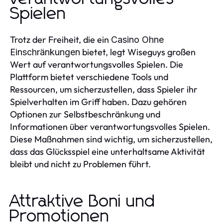
Spielen
Trotz der Freiheit, die ein
Casino Ohne
bietet, legt Wiseguys großen
Einschränkungen
Wert auf verantwortungsvolles Spielen. Die
Plattform bietet verschiedene Tools und
Ressourcen, um sicherzustellen, dass Spieler ihr
Spielverhalten im Griff haben. Dazu gehören
Optionen zur Selbstbeschränkung und
Informationen über verantwortungsvolles Spielen.
Diese Maßnahmen sind wichtig, um sicherzustellen,
dass das Glücksspiel eine unterhaltsame Aktivität
bleibt und nicht zu Problemen führt.
Attraktive Boni und
Promotionen