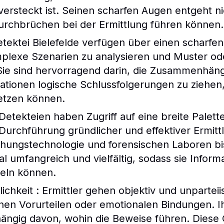
versteckt ist. Seinen scharfen Augen entgeht n
urchbrüchen bei der Ermittlung führen können.
tektei Bielefelde verfügen über einen scharfen
mplexe Szenarien zu analysieren und Muster od
Sie sind hervorragend darin, die Zusammenhän
ationen logische Schlussfolgerungen zu ziehen
etzen können.
 Detekteien haben Zugriff auf eine breite Palet
Durchführung gründlicher und effektiver Ermitt
achungstechnologie und forensischen Laboren b
nal umfangreich und vielfältig, sodass sie Info
eln können.
lichkeit : Ermittler gehen objektiv und unpartei
hen Vorurteilen oder emotionalen Bindungen. Ihr 
ngig davon, wohin die Beweise führen. Diese Obj