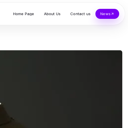
Home Page
About Us
Contact us
News