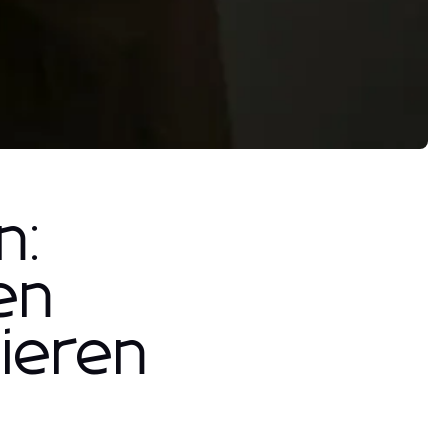
n:
en
gieren