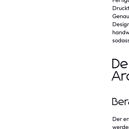
Druckt
Genaui
Design
handwe
sodass
De
Ar
Ber
Der er
werden