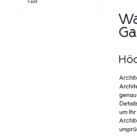
Fazit
Wa
Ga
Höc
Archi
Archit
genau 
Detail
um Ihr
Archi
ursprü