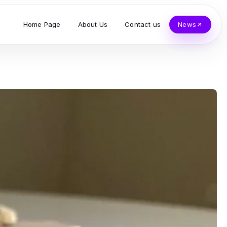
Home Page
About Us
Contact us
News