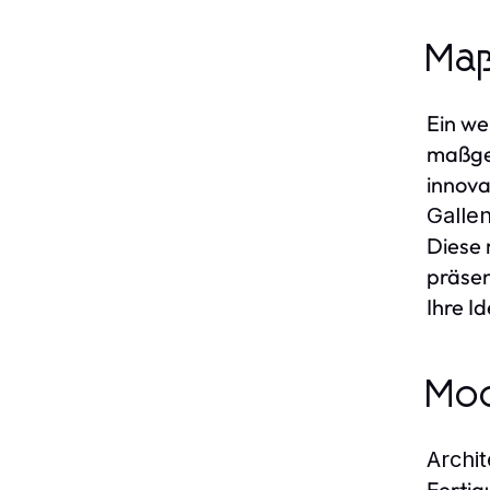
Maß
Ein w
maßges
innova
Galle
Diese 
präsen
Ihre I
Mod
Archi
Fertig