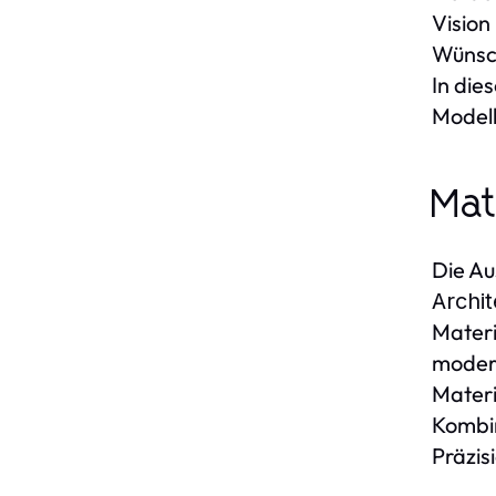
Vision
Wünsch
In die
Modell
Mat
Die Au
Archi
Materi
moder
Materi
Kombin
Präzis